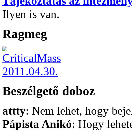
Tájékoztatás az intézmény
Ilyen is van.
Ragmeg
Beszélgető doboz
attty
: Nem lehet, hogy bej
Pápista Anikó
: Hogy lehet