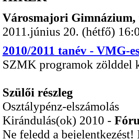
Városmajori Gimnázium, t
2011.június 20. (hétfő) 16:
2010/2011 tanév - VMG-e
SZMK programok zölddel k
Szülői részleg
Osztálypénz-elszámolás
Kirándulás(ok) 2010 -
Fór
Ne feledd a bejelentkezést! D