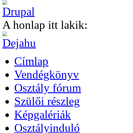
A honlap itt lakik:
Címlap
Vendégkönyv
Osztály fórum
Szülői részleg
Képgalériák
Osztályinduló