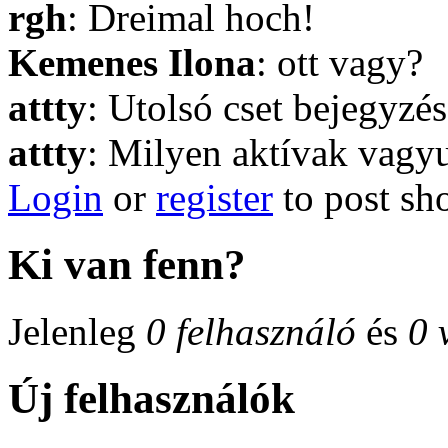
rgh
: Dreimal hoch!
Kemenes Ilona
: ott vagy?
attty
: Utolsó cset bejegyzés
attty
: Milyen aktívak vagyu
Login
or
register
to post sh
Ki van fenn?
Jelenleg
0 felhasználó
és
0 
Új felhasználók