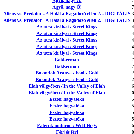
Agyő, nagy Ő!
7
Agyő, nagy Ő!
7
Aliens vs. Predator - A Halál a Ragadozó ellen 2. - DIGITÁLIS
3
Aliens vs. Predator - A Halál a Ragadozó ellen 2. - DIGITÁLIS
3
Az utca királyai / Street Kings
4
Az utca királyai / Street Kings
4
Az utca királyai / Street Kings
4
Az utca királyai / Street Kings
4
Az utca királyai / Street Kings
4
Bakkerman
7
Bakkerman
7
Bolondok Aranya / Fool's Gold
2
Bolondok Aranya / Fool's Gold
2
Elah völgyében / In the Valley of Elah
6
Elah völgyében / In the Valley of Elah
6
Eszter hagyatéka
5
Eszter hagyatéka
5
Eszter hagyatéka
5
Eszter hagyatéka
5
Faterok motoron / Wild Hogs
6
Férj és férj
8