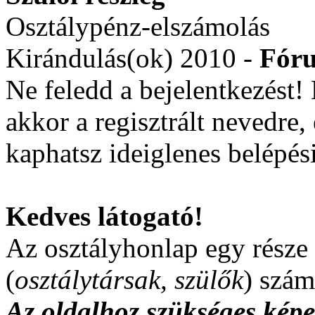
Osztálypénz-elszámolás
Kirándulás(ok) 2010 -
Fór
Ne feledd a bejelentkezést! D
akkor a regisztrált nevedre
kaphatsz ideiglenes belépési 
Kedves látogató!
Az osztályhonlap egy része 
(
osztálytársak, szülők
) szám
Az oldalhoz szükséges kép