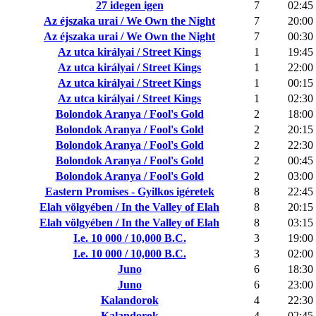
27 idegen igen
7
02:45
Az éjszaka urai / We Own the Night
7
20:00
Az éjszaka urai / We Own the Night
7
00:30
Az utca királyai / Street Kings
1
19:45
Az utca királyai / Street Kings
1
22:00
Az utca királyai / Street Kings
1
00:15
Az utca királyai / Street Kings
1
02:30
Bolondok Aranya / Fool's Gold
2
18:00
Bolondok Aranya / Fool's Gold
2
20:15
Bolondok Aranya / Fool's Gold
2
22:30
Bolondok Aranya / Fool's Gold
2
00:45
Bolondok Aranya / Fool's Gold
2
03:00
Eastern Promises - Gyilkos igéretek
8
22:45
Elah völgyében / In the Valley of Elah
8
20:15
Elah völgyében / In the Valley of Elah
8
03:15
I.e. 10 000 / 10,000 B.C.
3
19:00
I.e. 10 000 / 10,000 B.C.
3
02:00
Juno
6
18:30
Juno
6
23:00
Kalandorok
4
22:30
Kalandorok
4
02:45