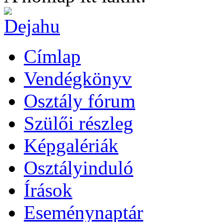
Címlap
Vendégkönyv
Osztály fórum
Szülői részleg
Képgalériák
Osztályinduló
Írások
Eseménynaptár