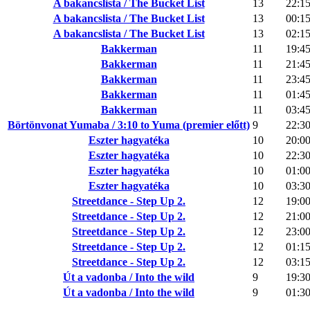
A bakancslista / The Bucket List
13
22:1
A bakancslista / The Bucket List
13
00:1
A bakancslista / The Bucket List
13
02:1
Bakkerman
11
19:4
Bakkerman
11
21:4
Bakkerman
11
23:4
Bakkerman
11
01:4
Bakkerman
11
03:4
Börtönvonat Yumaba / 3:10 to Yuma (premier előtt)
9
22:3
Eszter hagyatéka
10
20:0
Eszter hagyatéka
10
22:3
Eszter hagyatéka
10
01:0
Eszter hagyatéka
10
03:3
Streetdance - Step Up 2.
12
19:0
Streetdance - Step Up 2.
12
21:0
Streetdance - Step Up 2.
12
23:0
Streetdance - Step Up 2.
12
01:1
Streetdance - Step Up 2.
12
03:1
Út a vadonba / Into the wild
9
19:3
Út a vadonba / Into the wild
9
01:3