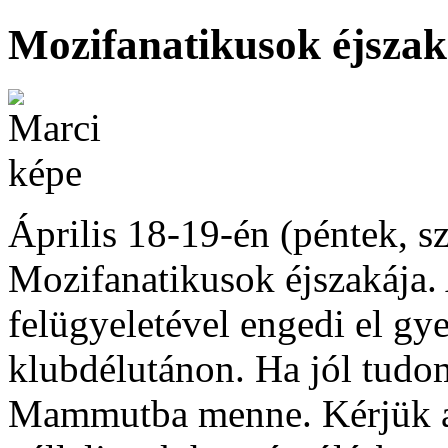
Mozifanatikusok éjszak
Április 18-19-én (péntek, s
Mozifanatikusok éjszakája. 
felügyeletével engedi el gye
klubdélutánon. Ha jól tudo
Mammutba menne. Kérjük a