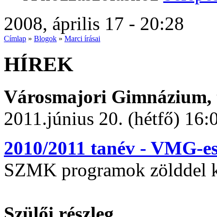
2008, április 17 - 20:28
Címlap
»
Blogok
»
Marci írásai
HÍREK
Városmajori Gimnázium, t
2011.június 20. (hétfő) 16:
2010/2011 tanév - VMG-e
SZMK programok zölddel k
Szülői részleg