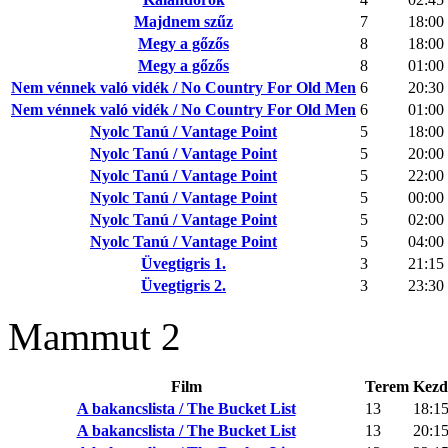
Majdnem szűz
7
18:00
Megy a gőzős
8
18:00
Megy a gőzős
8
01:00
Nem vénnek való vidék / No Country For Old Men
6
20:30
Nem vénnek való vidék / No Country For Old Men
6
01:00
Nyolc Tanú / Vantage Point
5
18:00
Nyolc Tanú / Vantage Point
5
20:00
Nyolc Tanú / Vantage Point
5
22:00
Nyolc Tanú / Vantage Point
5
00:00
Nyolc Tanú / Vantage Point
5
02:00
Nyolc Tanú / Vantage Point
5
04:00
Üvegtigris 1.
3
21:15
Üvegtigris 2.
3
23:30
Mammut 2
Film
Terem
Kezd
A bakancslista / The Bucket List
13
18:1
A bakancslista / The Bucket List
13
20:1