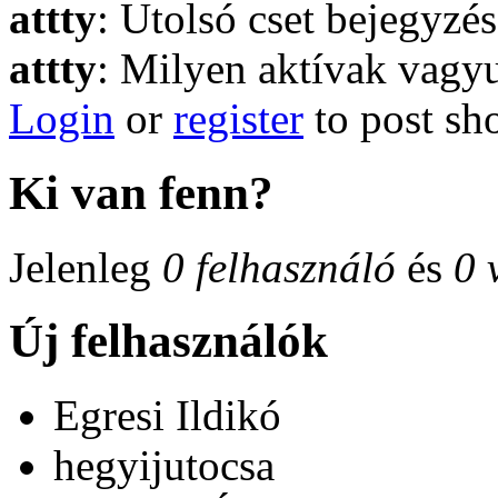
attty
: Utolsó cset bejegyzés
attty
: Milyen aktívak vagyu
Login
or
register
to post sh
Ki van fenn?
Jelenleg
0 felhasználó
és
0 
Új felhasználók
Egresi Ildikó
hegyijutocsa