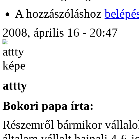
A hozzászóláshoz
belépé
2008, április 16 - 20:47
attty
Bokori papa írta:
Részemről bármikor vállalok
általam vállalt hajnali 4-6-