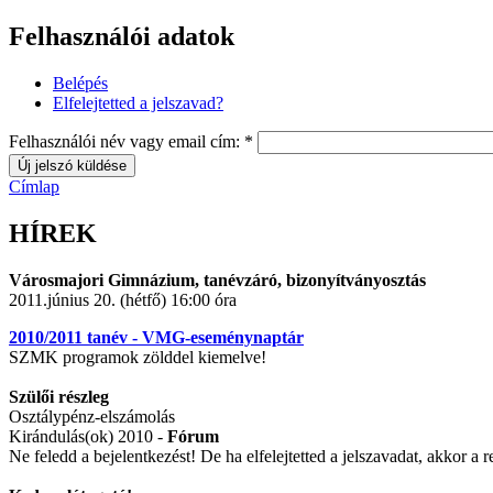
Felhasználói adatok
Belépés
Elfelejtetted a jelszavad?
Felhasználói név vagy email cím:
*
Címlap
HÍREK
Városmajori Gimnázium, tanévzáró, bizonyítványosztás
2011.június 20. (hétfő) 16:00 óra
2010/2011 tanév - VMG-eseménynaptár
SZMK programok zölddel kiemelve!
Szülői részleg
Osztálypénz-elszámolás
Kirándulás(ok) 2010 -
Fórum
Ne feledd a bejelentkezést! De ha elfelejtetted a jelszavadat, akkor a r