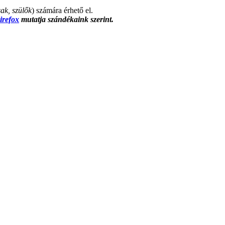
sak, szülők
) számára érhető el.
irefox
mutatja szándékaink szerint.