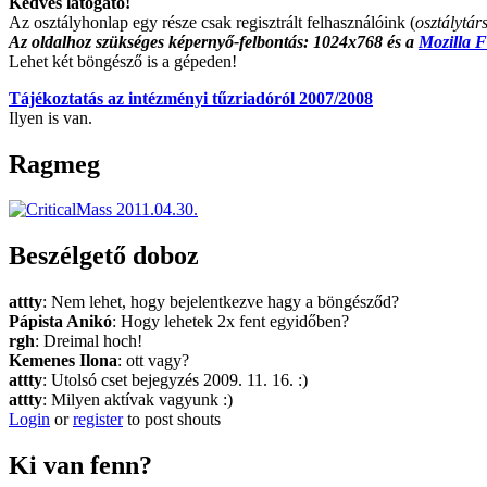
Kedves látogató!
Az osztályhonlap egy része csak regisztrált felhasználóink (
osztálytár
Az oldalhoz szükséges képernyő-felbontás: 1024x768 és a
Mozilla F
Lehet két böngésző is a gépeden!
Tájékoztatás az intézményi tűzriadóról 2007/2008
Ilyen is van.
Ragmeg
Beszélgető doboz
attty
: Nem lehet, hogy bejelentkezve hagy a böngésződ?
Pápista Anikó
: Hogy lehetek 2x fent egyidőben?
rgh
: Dreimal hoch!
Kemenes Ilona
: ott vagy?
attty
: Utolsó cset bejegyzés 2009. 11. 16. :)
attty
: Milyen aktívak vagyunk :)
Login
or
register
to post shouts
Ki van fenn?