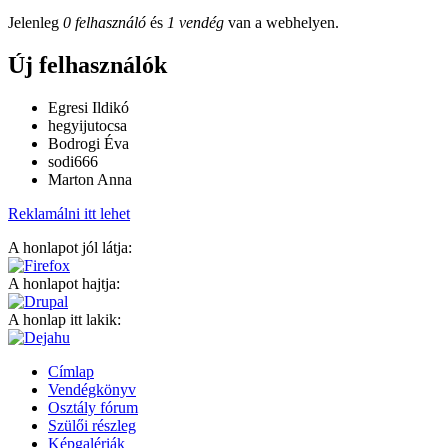
Jelenleg
0 felhasználó
és
1 vendég
van a webhelyen.
Új felhasználók
Egresi Ildikó
hegyijutocsa
Bodrogi Éva
sodi666
Marton Anna
Reklamálni itt lehet
A honlapot jól látja:
A honlapot hajtja:
A honlap itt lakik:
Címlap
Vendégkönyv
Osztály fórum
Szülői részleg
Képgalériák