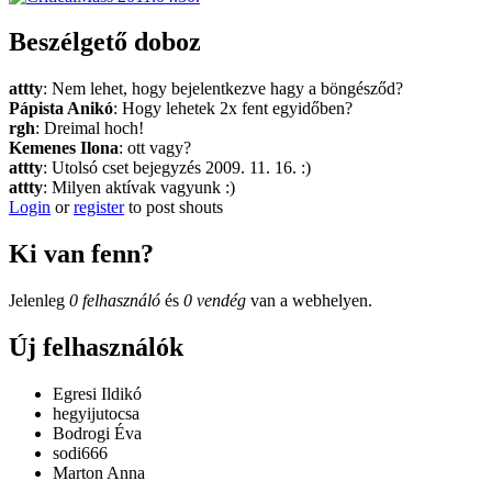
Beszélgető doboz
attty
: Nem lehet, hogy bejelentkezve hagy a böngésződ?
Pápista Anikó
: Hogy lehetek 2x fent egyidőben?
rgh
: Dreimal hoch!
Kemenes Ilona
: ott vagy?
attty
: Utolsó cset bejegyzés 2009. 11. 16. :)
attty
: Milyen aktívak vagyunk :)
Login
or
register
to post shouts
Ki van fenn?
Jelenleg
0 felhasználó
és
0 vendég
van a webhelyen.
Új felhasználók
Egresi Ildikó
hegyijutocsa
Bodrogi Éva
sodi666
Marton Anna