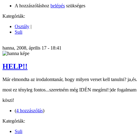
A hozzászóláshoz
belépés
szükséges
Kategóriák:
Osztály
|
Suli
hanna, 2008, április 17 - 18:41
HELP!!
Már elmondta az irodalomtanár, hogy milyen verset kell tanulni? ja,és..
most ez tényleg fontos...szeretném még IDÉN megírni!:)de fogalmam s
köszi!
(
4 hozzászólás
)
Kategóriák:
Suli