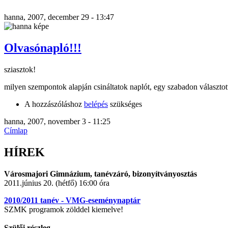
hanna, 2007, december 29 - 13:47
Olvasónapló!!!
sziasztok!
milyen szempontok alapján csináltatok naplót, egy szabadon választo
A hozzászóláshoz
belépés
szükséges
hanna, 2007, november 3 - 11:25
Címlap
HÍREK
Városmajori Gimnázium, tanévzáró, bizonyítványosztás
2011.június 20. (hétfő) 16:00 óra
2010/2011 tanév - VMG-eseménynaptár
SZMK programok zölddel kiemelve!
Szülői részleg