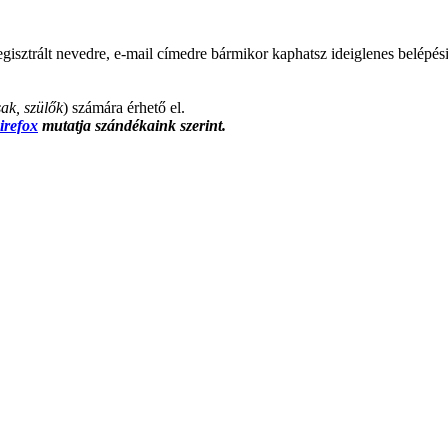
egisztrált nevedre, e-mail címedre bármikor kaphatsz ideiglenes belépési j
sak, szülők
) számára érhető el.
irefox
mutatja szándékaink szerint.