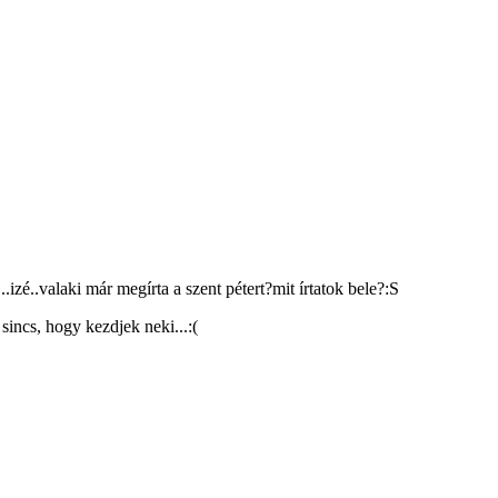
.izé..valaki már megírta a szent pétert?mit írtatok bele?:S
incs, hogy kezdjek neki...:(