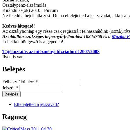
Osztálypénz-elszámolás
Kirándulás(ok) 2010 -
Fórum
Ne feledd a bejelentkezést! De ha elfelejtetted a jelszavadat, akkor a r
Kedves látogató!
Az osztályhonlap egy része csak regisztrált felhasználóink (
osztálytár
Az oldalhoz szükséges képernyő-felbontás: 1024x768 és a
Mozilla F
Lehet két böngésző is a gépeden!
Tájékoztatás az intézményi tűzriadóról 2007/2008
Ilyen is van.
Belépés
Felhasználói név:
*
Jelszó:
*
Elfelejtetted a jelszavad?
Ragmeg