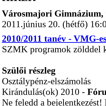
Városmajori Gimnázium, t
2011.június 20. (hétfő) 16:
2010/2011 tanév - VMG-e
SZMK programok zölddel k
Szülői részleg
Osztálypénz-elszámolás
Kirándulás(ok) 2010 -
Fór
Ne feledd a bejelentkezést! D