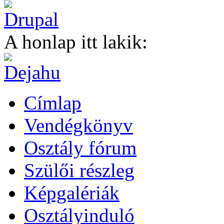
A honlap itt lakik:
Címlap
Vendégkönyv
Osztály fórum
Szülői részleg
Képgalériák
Osztályinduló