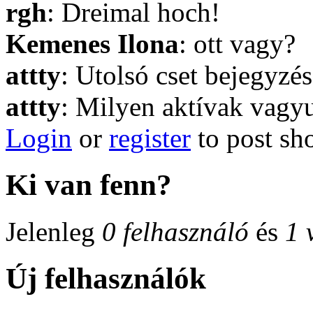
rgh
: Dreimal hoch!
Kemenes Ilona
: ott vagy?
attty
: Utolsó cset bejegyzés
attty
: Milyen aktívak vagyu
Login
or
register
to post sh
Ki van fenn?
Jelenleg
0 felhasználó
és
1 
Új felhasználók