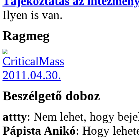
Tájékoztatás az intézmény
Ilyen is van.
Ragmeg
Beszélgető doboz
attty
: Nem lehet, hogy bej
Pápista Anikó
: Hogy lehet